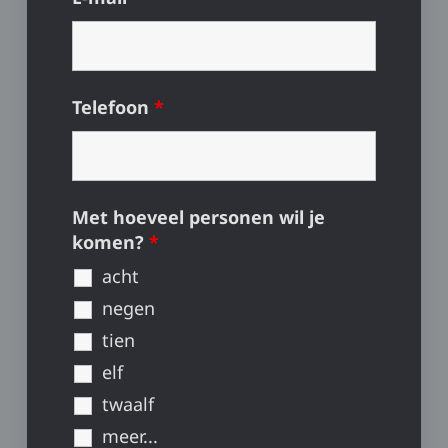
Telefoon
*
Met hoeveel personen wil je
komen?
*
acht
negen
tien
elf
twaalf
meer...